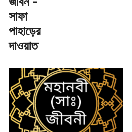
জীবন -
সাফা
পাহাড়ের
দাওয়াত