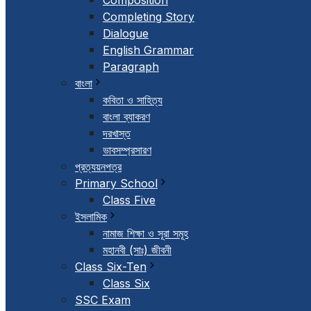
Composition
Completing Story
Dialogue
English Grammar
Paragraph
বাংলা
কবিতা ও সাহিত্য
বাংলা ব্যাকরণ
দরখাস্ত
ভাবসম্প্রসারণ
প্রত্যয়নপত্র
Primary School
Class Five
ইসলামিক
নামাজ শিক্ষা ও সূরা সমূহ
মহানবী (সাঃ) জীবনী
Class Six-Ten
Class Six
SSC Exam