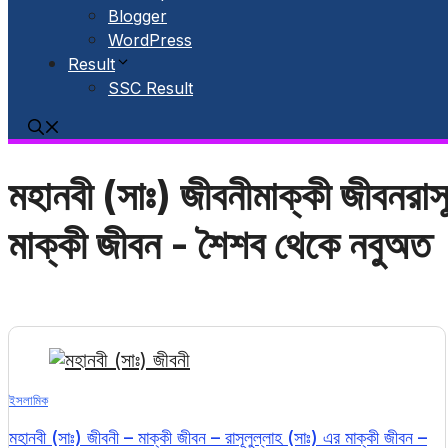
Blogger
WordPress
Result
SSC Result
মহানবী (সাঃ) জীবনীমাক্কী জীবনরাসূ
মাক্কী জীবন - শৈশব থেকে নবুঅত
ইসলামিক
মহানবী (সাঃ) জীবনী – মাক্কী জীবন – রাসূলুল্লাহ (সাঃ) এর মাক্কী জীবন –