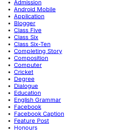
Admission
Android Mobile
Application
Blogger
Class Five
Class Six
Class Six-Ten
Completing Story
Composition
Computer
Cricket
Degree
Dialogue
Education
English Grammar
Facebook
Facebook Caption
Feature Post
Honours