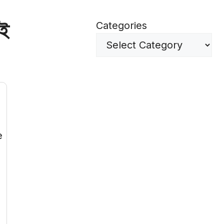
াই
Categories
e