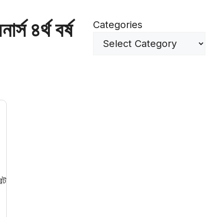
্স ৪র্থ বর্ষ
Categories
েট