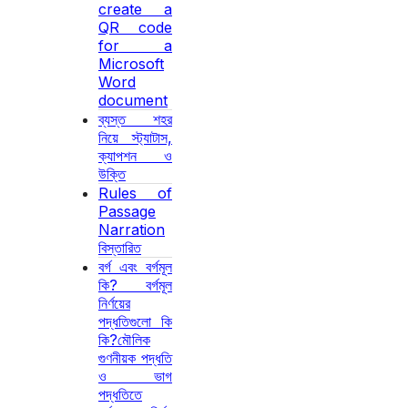
create a
QR code
for a
Microsoft
Word
document
ব্যস্ত শহর
নিয়ে স্ট্যাটাস,
ক্যাপশন ও
উক্তি
Rules of
Passage
Narration
বিস্তারিত
বর্গ এবং বর্গমূল
কি? বর্গমূল
নির্ণয়ের
পদ্ধতিগুলো কি
কি?মৌলিক
গুণনীয়ক পদ্ধতি
ও ভাগ
পদ্ধতিতে