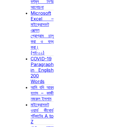
বর্গমূল নির্ণয়
আলোচনা
Microsoft
Excel –
মাইক্রোসফট
এক্সেল
প্রোগ্রাম চালু
করা ও বন্ধ
করা।
(পর্ব-০২)
COVID-19
Paragraph
in English
200
Words
আমি যদি আরব
হতাম – কাজী
নজরুল ইসলাম
মাইক্রোসফট
ওয়ার্ড কীবোর্ড
শর্টকাটের A to
Z