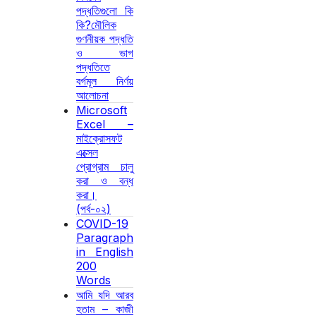
পদ্ধতিগুলো কি
কি?মৌলিক
গুণনীয়ক পদ্ধতি
ও ভাগ
পদ্ধতিতে
বর্গমূল নির্ণয়
আলোচনা
Microsoft
Excel –
মাইক্রোসফট
এক্সেল
প্রোগ্রাম চালু
করা ও বন্ধ
করা।
(পর্ব-০২)
COVID-19
Paragraph
in English
200
Words
আমি যদি আরব
হতাম – কাজী