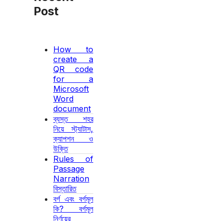
Post
How to
create a
QR code
for a
Microsoft
Word
document
ব্যস্ত শহর
নিয়ে স্ট্যাটাস,
ক্যাপশন ও
উক্তি
Rules of
Passage
Narration
বিস্তারিত
বর্গ এবং বর্গমূল
কি? বর্গমূল
নির্ণয়ের