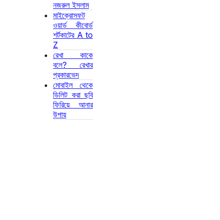
নজরুল ইসলাম
মাইক্রোসফট
ওয়ার্ড কীবোর্ড
শর্টকাটের A to
Z
রেখা কাকে
বলে? রেখার
প্রকারভেদ
মোবাইল থেকে
ডিলিট করা ছবি
ফিরিয়ে আনার
উপায়