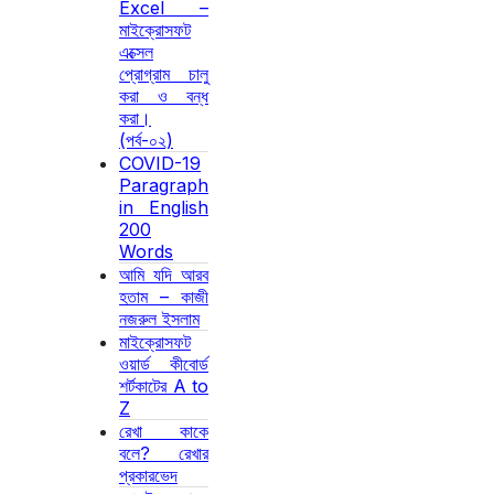
Excel –
মাইক্রোসফট
এক্সেল
প্রোগ্রাম চালু
করা ও বন্ধ
করা।
(পর্ব-০২)
COVID-19
Paragraph
in English
200
Words
আমি যদি আরব
হতাম – কাজী
নজরুল ইসলাম
মাইক্রোসফট
ওয়ার্ড কীবোর্ড
শর্টকাটের A to
Z
রেখা কাকে
বলে? রেখার
প্রকারভেদ