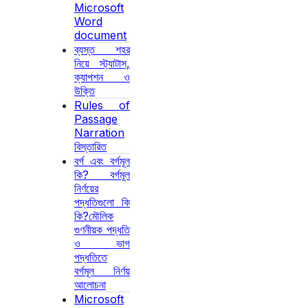
Microsoft
Word
document
ব্যস্ত শহর
নিয়ে স্ট্যাটাস,
ক্যাপশন ও
উক্তি
Rules of
Passage
Narration
বিস্তারিত
বর্গ এবং বর্গমূল
কি? বর্গমূল
নির্ণয়ের
পদ্ধতিগুলো কি
কি?মৌলিক
গুণনীয়ক পদ্ধতি
ও ভাগ
পদ্ধতিতে
বর্গমূল নির্ণয়
আলোচনা
Microsoft