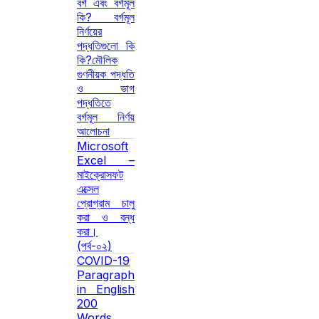
বর্গ এবং বর্গমূল
কি? বর্গমূল
নির্ণয়ের
পদ্ধতিগুলো কি
কি?মৌলিক
গুণনীয়ক পদ্ধতি
ও ভাগ
পদ্ধতিতে
বর্গমূল নির্ণয়
আলোচনা
Microsoft
Excel –
মাইক্রোসফট
এক্সেল
প্রোগ্রাম চালু
করা ও বন্ধ
করা।
(পর্ব-০২)
COVID-19
Paragraph
in English
200
Words