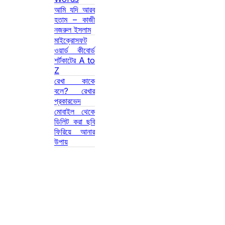
আমি যদি আরব
হতাম – কাজী
নজরুল ইসলাম
মাইক্রোসফট
ওয়ার্ড কীবোর্ড
শর্টকাটের A to
Z
রেখা কাকে
বলে? রেখার
প্রকারভেদ
মোবাইল থেকে
ডিলিট করা ছবি
ফিরিয়ে আনার
উপায়