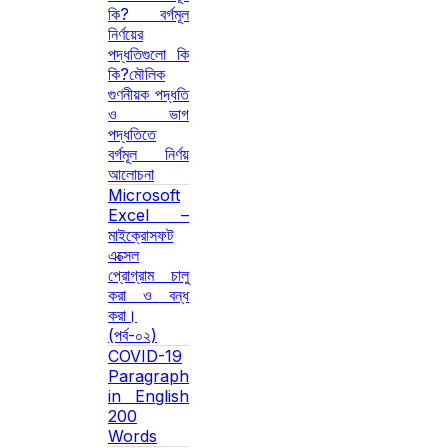
কি? বর্গমূল
নির্ণয়ের
পদ্ধতিগুলো কি
কি?মৌলিক
গুণনীয়ক পদ্ধতি
ও ভাগ
পদ্ধতিতে
বর্গমূল নির্ণয়
আলোচনা
Microsoft
Excel –
মাইক্রোসফট
এক্সেল
প্রোগ্রাম চালু
করা ও বন্ধ
করা।
(পর্ব-০২)
COVID-19
Paragraph
in English
200
Words