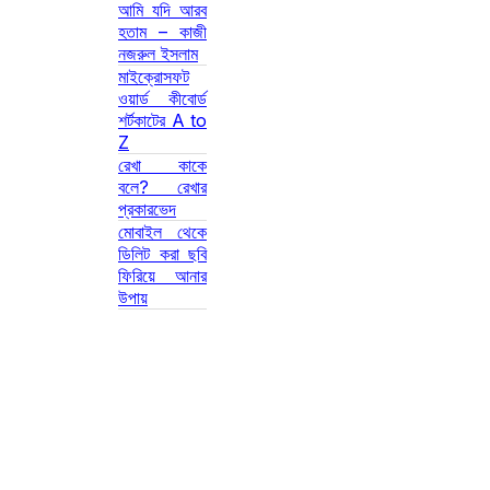
আমি যদি আরব
হতাম – কাজী
নজরুল ইসলাম
মাইক্রোসফট
ওয়ার্ড কীবোর্ড
শর্টকাটের A to
Z
রেখা কাকে
বলে? রেখার
প্রকারভেদ
মোবাইল থেকে
ডিলিট করা ছবি
ফিরিয়ে আনার
উপায়