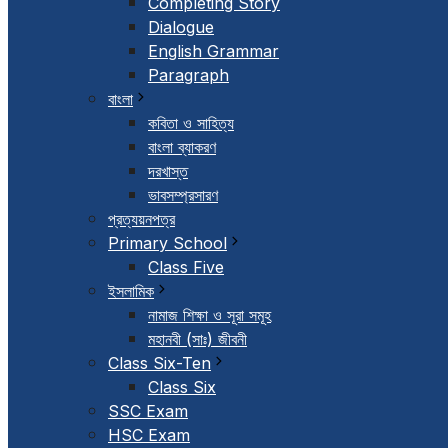
Completing Story
Dialogue
English Grammar
Paragraph
বাংলা
কবিতা ও সাহিত্য
বাংলা ব্যাকরণ
দরখাস্ত
ভাবসম্প্রসারণ
প্রত্যয়নপত্র
Primary School
Class Five
ইসলামিক
নামাজ শিক্ষা ও সূরা সমূহ
মহানবী (সাঃ) জীবনী
Class Six-Ten
Class Six
SSC Exam
HSC Exam