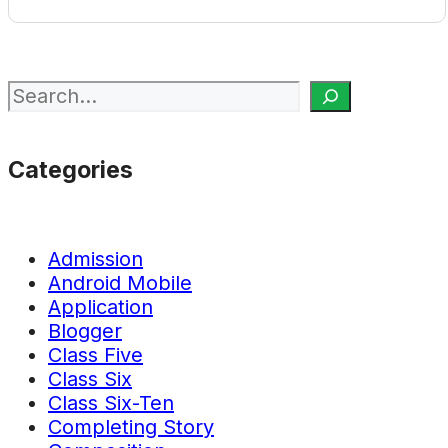
Search
Categories
Admission
Android Mobile
Application
Blogger
Class Five
Class Six
Class Six-Ten
Completing Story