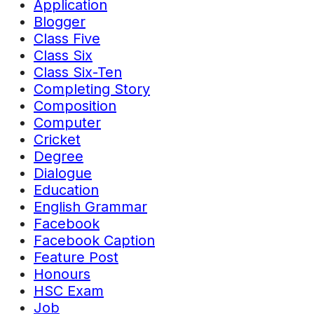
Application
Blogger
Class Five
Class Six
Class Six-Ten
Completing Story
Composition
Computer
Cricket
Degree
Dialogue
Education
English Grammar
Facebook
Facebook Caption
Feature Post
Honours
HSC Exam
Job