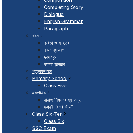
Composition
Completing Story
Dialogue
English Grammar
Paragraph
বাংলা
কবিতা ও সাহিত্য
বাংলা ব্যাকরণ
দরখাস্ত
ভাবসম্প্রসারণ
প্রত্যয়নপত্র
Primary School
Class Five
ইসলামিক
নামাজ শিক্ষা ও সূরা সমূহ
মহানবী (সাঃ) জীবনী
Class Six-Ten
Class Six
SSC Exam