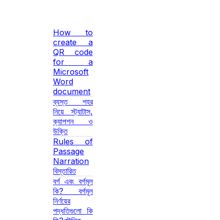
How to
create a
QR code
for a
Microsoft
Word
document
ব্যস্ত শহর
নিয়ে স্ট্যাটাস,
ক্যাপশন ও
উক্তি
Rules of
Passage
Narration
বিস্তারিত
বর্গ এবং বর্গমূল
কি? বর্গমূল
নির্ণয়ের
পদ্ধতিগুলো কি