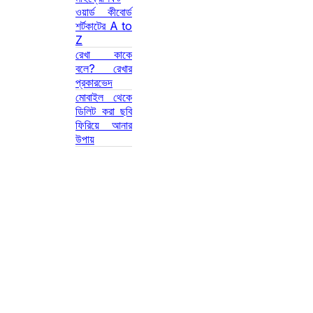
ওয়ার্ড কীবোর্ড
শর্টকাটের A to
Z
রেখা কাকে
বলে? রেখার
প্রকারভেদ
মোবাইল থেকে
ডিলিট করা ছবি
ফিরিয়ে আনার
উপায়