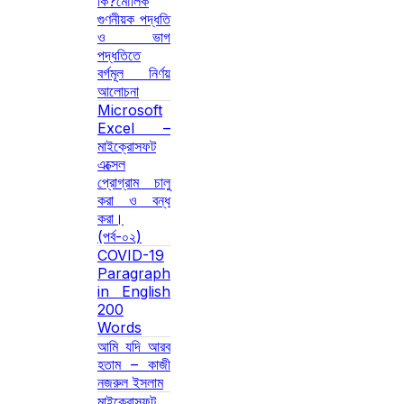
কি?মৌলিক
গুণনীয়ক পদ্ধতি
ও ভাগ
পদ্ধতিতে
বর্গমূল নির্ণয়
আলোচনা
Microsoft
Excel –
মাইক্রোসফট
এক্সেল
প্রোগ্রাম চালু
করা ও বন্ধ
করা।
(পর্ব-০২)
COVID-19
Paragraph
in English
200
Words
আমি যদি আরব
হতাম – কাজী
নজরুল ইসলাম
মাইক্রোসফট