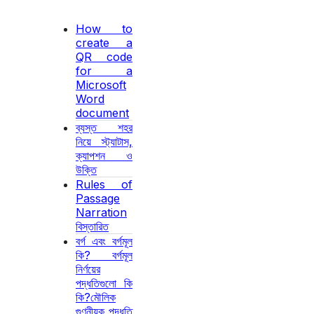
How to
create a
QR code
for a
Microsoft
Word
document
ব্যস্ত শহর
নিয়ে স্ট্যাটাস,
ক্যাপশন ও
উক্তি
Rules of
Passage
Narration
বিস্তারিত
বর্গ এবং বর্গমূল
কি? বর্গমূল
নির্ণয়ের
পদ্ধতিগুলো কি
কি?মৌলিক
গুণনীয়ক পদ্ধতি