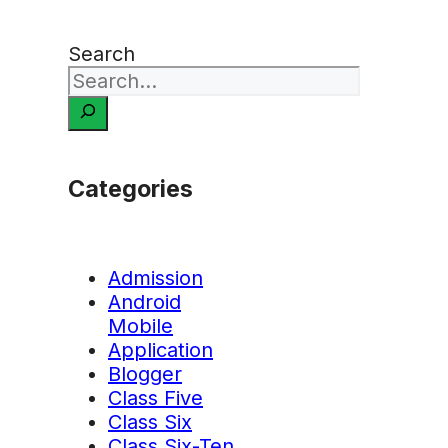
Search
Categories
Admission
Android
Mobile
Application
Blogger
Class Five
Class Six
Class Six-Ten