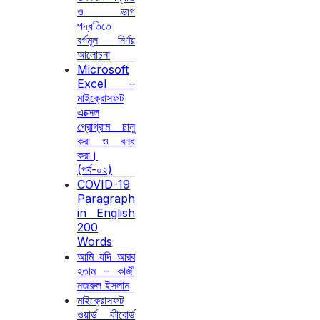
ও ভাগ
পদ্ধতিতে
বর্গমূল নির্ণয়
আলোচনা
Microsoft
Excel –
মাইক্রোসফট
এক্সেল
প্রোগ্রাম চালু
করা ও বন্ধ
করা।
(পর্ব-০২)
COVID-19
Paragraph
in English
200
Words
আমি যদি আরব
হতাম – কাজী
নজরুল ইসলাম
মাইক্রোসফট
ওয়ার্ড কীবোর্ড