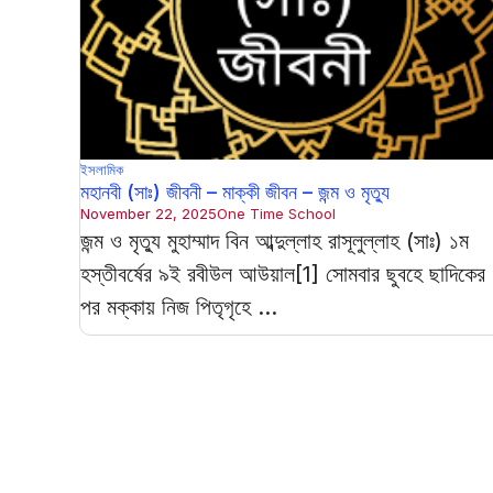
ইসলামিক
মহানবী (সাঃ) জীবনী – মাক্কী জীবন – জন্ম ও মৃত্যু
November 22, 2025
One Time School
জন্ম ও মৃত্যু মুহাম্মাদ বিন আব্দুল্লাহ রাসূলুল্লাহ (সাঃ) ১ম
হস্তীবর্ষের ৯ই রবীউল আউয়াল[1] সোমবার ছুবহে ছাদিকের
পর মক্কায় নিজ পিতৃগৃহে ...