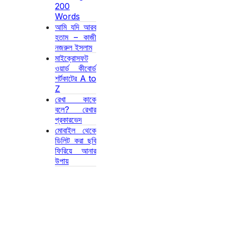
200
Words
আমি যদি আরব
হতাম – কাজী
নজরুল ইসলাম
মাইক্রোসফট
ওয়ার্ড কীবোর্ড
শর্টকাটের A to
Z
রেখা কাকে
বলে? রেখার
প্রকারভেদ
মোবাইল থেকে
ডিলিট করা ছবি
ফিরিয়ে আনার
উপায়