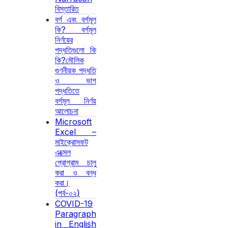
বিস্তারিত
বর্গ এবং বর্গমূল
কি? বর্গমূল
নির্ণয়ের
পদ্ধতিগুলো কি
কি?মৌলিক
গুণনীয়ক পদ্ধতি
ও ভাগ
পদ্ধতিতে
বর্গমূল নির্ণয়
আলোচনা
Microsoft
Excel –
মাইক্রোসফট
এক্সেল
প্রোগ্রাম চালু
করা ও বন্ধ
করা।
(পর্ব-০২)
COVID-19
Paragraph
in English