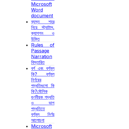
Microsoft
Word
document
ব্যস্ত শহর
নিয়ে স্ট্যাটাস,
ক্যাপশন ও
উক্তি
Rules of
Passage
Narration
বিস্তারিত
বর্গ এবং বর্গমূল
কি? বর্গমূল
নির্ণয়ের
পদ্ধতিগুলো কি
কি?মৌলিক
গুণনীয়ক পদ্ধতি
ও ভাগ
পদ্ধতিতে
বর্গমূল নির্ণয়
আলোচনা
Microsoft