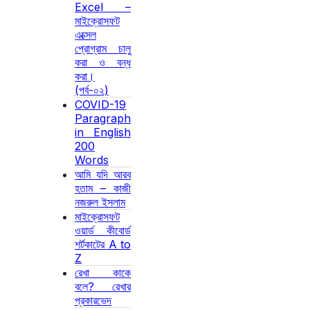
Excel –
মাইক্রোসফট
এক্সেল
প্রোগ্রাম চালু
করা ও বন্ধ
করা।
(পর্ব-০২)
COVID-19
Paragraph
in English
200
Words
আমি যদি আরব
হতাম – কাজী
নজরুল ইসলাম
মাইক্রোসফট
ওয়ার্ড কীবোর্ড
শর্টকাটের A to
Z
রেখা কাকে
বলে? রেখার
প্রকারভেদ