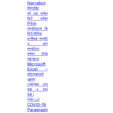
Narration
বিস্তারিত
বর্গ এবং বর্গমূল
কি? বর্গমূল
নির্ণয়ের
পদ্ধতিগুলো কি
কি?মৌলিক
গুণনীয়ক পদ্ধতি
ও ভাগ
পদ্ধতিতে
বর্গমূল নির্ণয়
আলোচনা
Microsoft
Excel –
মাইক্রোসফট
এক্সেল
প্রোগ্রাম চালু
করা ও বন্ধ
করা।
(পর্ব-০২)
COVID-19
Paragraph