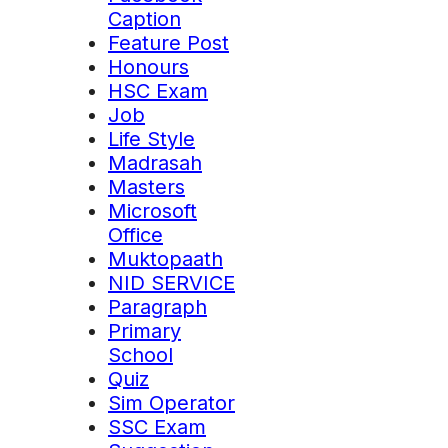
Caption
Feature Post
Honours
HSC Exam
Job
Life Style
Madrasah
Masters
Microsoft
Office
Muktopaath
NID SERVICE
Paragraph
Primary
School
Quiz
Sim Operator
SSC Exam