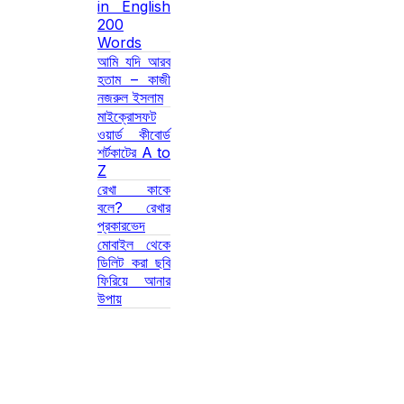
in English
200
Words
আমি যদি আরব
হতাম – কাজী
নজরুল ইসলাম
মাইক্রোসফট
ওয়ার্ড কীবোর্ড
শর্টকাটের A to
Z
রেখা কাকে
বলে? রেখার
প্রকারভেদ
মোবাইল থেকে
ডিলিট করা ছবি
ফিরিয়ে আনার
উপায়