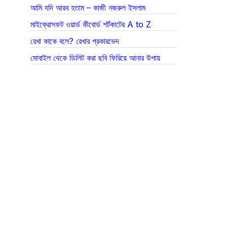
আমি যদি আরব হতাম – কাজী নজরুল ইসলাম
মাইক্রোসফট ওয়ার্ড কীবোর্ড শর্টকাটের A to Z
রেখা কাকে বলে? রেখার প্রকারভেদ
মোবাইল থেকে ডিলিট করা ছবি ফিরিয়ে আনার উপায়