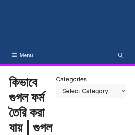
Menu
কিভাবে
Categories
গুগল ফর্ম
তৈরি করা
যায় | গুগল