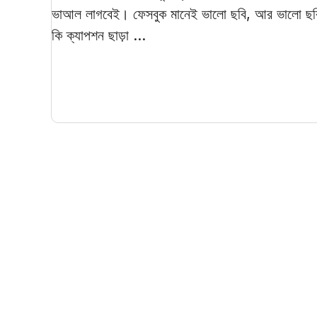
ভাআল লাগবেই। ফেসবুক মানেই ভালো ছবি, আর ভালো ছব
কি ক্যাপশন ছাড়া ...