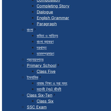
Composition
Completing Story
Dialogue
English Grammar
Paragraph
বাংলা
কবিতা ও সাহিত্য
বাংলা ব্যাকরণ
দরখাস্ত
ভাবসম্প্রসারণ
প্রত্যয়নপত্র
Primary School
Class Five
ইসলামিক
নামাজ শিক্ষা ও সূরা সমূহ
মহানবী (সাঃ) জীবনী
Class Six-Ten
Class Six
SSC Exam