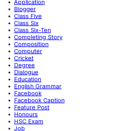
Application
Blogger
Class Five
Class Six
Class Six-Ten
Completing Story
Composition
Computer
Cricket
Degree
Dialogue
Education
English Grammar
Facebook
Facebook Caption
Feature Post
Honours
HSC Exam
Job