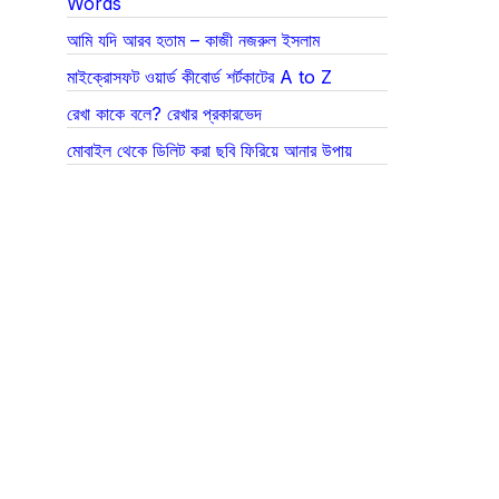
Words
আমি যদি আরব হতাম – কাজী নজরুল ইসলাম
মাইক্রোসফট ওয়ার্ড কীবোর্ড শর্টকাটের A to Z
রেখা কাকে বলে? রেখার প্রকারভেদ
মোবাইল থেকে ডিলিট করা ছবি ফিরিয়ে আনার উপায়