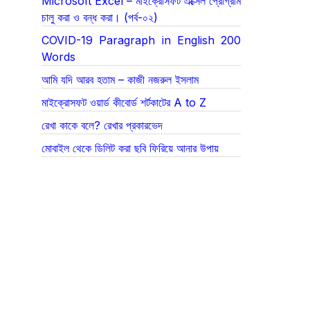
Microsoft Excel – মাইক্রোসফট এক্সেল প্রোগ্রাম
চালু করা ও বন্ধ করা। (পর্ব-০২)
COVID-19 Paragraph in English 200
Words
আমি যদি আরব হতাম – কাজী নজরুল ইসলাম
মাইক্রোসফট ওয়ার্ড কীবোর্ড শর্টকাটের A to Z
রেখা কাকে বলে? রেখার প্রকারভেদ
মোবাইল থেকে ডিলিট করা ছবি ফিরিয়ে আনার উপায়