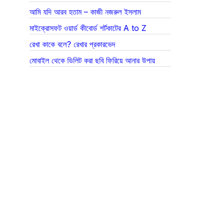
আমি যদি আরব হতাম – কাজী নজরুল ইসলাম
মাইক্রোসফট ওয়ার্ড কীবোর্ড শর্টকাটের A to Z
রেখা কাকে বলে? রেখার প্রকারভেদ
মোবাইল থেকে ডিলিট করা ছবি ফিরিয়ে আনার উপায়