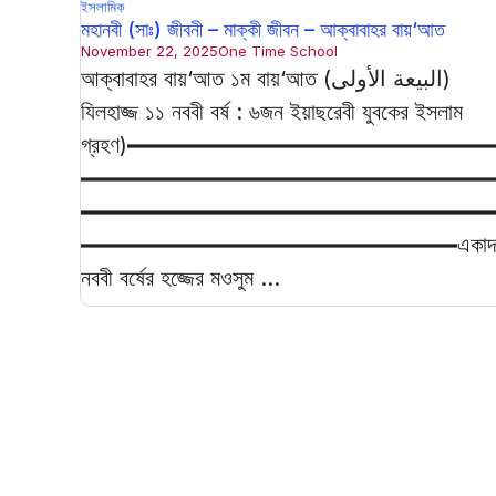
ইসলামিক
মহানবী (সাঃ) জীবনী – মাক্কী জীবন – আক্বাবাহর বায়‘আত
November 22, 2025
One Time School
আক্বাবাহর বায়‘আত ১ম বায়‘আত (البيعة الأولى)
যিলহাজ্জ ১১ নববী বর্ষ : ৬জন ইয়াছরেবী যুবকের ইসলাম
গ্রহণ)━━━━━━━━━━━━━━━━
━━━━━━━━━━━━━━━━━━
━━━━━━━━━━━━━━━━━━
━━━━━━━━━━━━━━━━━একাদ
নববী বর্ষের হজ্জের মওসুম ...