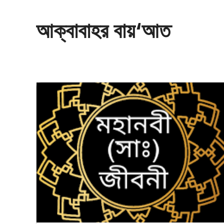
আক্বাবাহর বায়‘আত